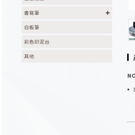
書寫筆
白板筆
彩色印泥台
其他
N