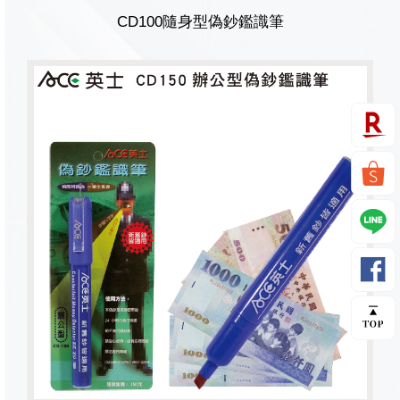
CD100隨身型偽鈔鑑識筆